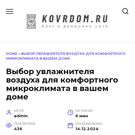
Перейти
к
содержанию
HOME
»
ВЫБОР УВЛАЖНИТЕЛЯ ВОЗДУХА ДЛЯ КОМФОРТНОГО
МИКРОКЛИМАТА В ВАШЕМ ДОМЕ
Выбор увлажнителя
воздуха для комфортного
микроклимата в вашем
доме
АВТОР
НА ЧТЕНИЕ
admin
6 мин
ПРОСМОТРОВ
ОПУБЛИКОВАНО
436
14.12.2024