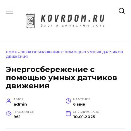
Перейти
к
содержанию
HOME
»
ЭНЕРГОСБЕРЕЖЕНИЕ С ПОМОЩЬЮ УМНЫХ ДАТЧИКОВ
ДВИЖЕНИЯ
Энергосбережение с
помощью умных датчиков
движения
АВТОР
НА ЧТЕНИЕ
admin
6 мин
ПРОСМОТРОВ
ОПУБЛИКОВАНО
961
10.01.2025