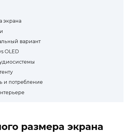
а экрана
ти
альный вариант
vs OLED
аудиосистемы
тенту
ь и потребление
интерьере
ого размера экрана