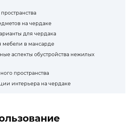
пространства
едметов на чердаке
арианты для чердака
 мебели в мансарде
ные аспекты обустройства нежилых
ного пространства
ции интерьера на чердаке
ользование