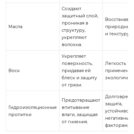
Создают
защитный слой,
Восстанавл
проникая в
Масла
природный
структуру,
и текстуру.
укрепляют
волокна.
Укрепляет
поверхность,
Легкость
Воск
придавая ей
применения
блеск и защиту
экологичнос
от грязи.
Долговреме
Предотвращают
защита,
Гидроизоляционные
впитывание
устойчивост
пропитки
влаги, защищая
негативным
от гниения.
факторам.