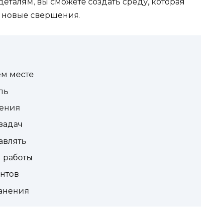
еталям, вы сможете создать среду, которая
а новые свершения.
ем месте
ль
вения
задач
авлять
 работы
нтов
анения