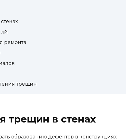
стенах
ний
я ремонта
и
иалов
вления трещин
я трещин в стенах
вать образованию дефектов в конструкциях.